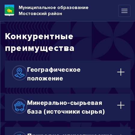
Муниципальное образование
Мостовский район
Конкурентные
преимущества
Географическое
положение
Мостовский район расположен в
предгорной юго-восточной зоне
Минерально-сырьевая
Краснодарского края.
база (источники сырья)
Общая протяженность границ
Мостовский район богат большим
составляет 375 км. Площадь района
разнообразием полезных ископаемых